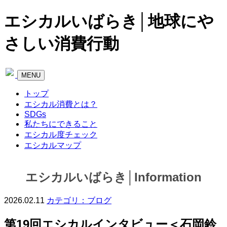
エシカルいばらき│地球にや
さしい消費行動
Toggle
MENU
navigation
トップ
エシカル消費とは？
SDGs
私たちにできること
私
エシカル度チェック
た
エシカルマップ
ち
に
エシカルいばらき│Information
で
き
る
2026.02.11
カテゴリ：ブログ
こ
と
第19回エシカルインタビュー＜石岡鈴