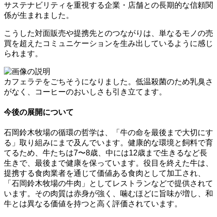
サステナビリティを重視する企業・店舗との長期的な信頼関
係が生まれました。
こうした対面販売や提携先とのつながりは、単なるモノの売
買を超えたコミュニケーションを生み出しているように感じ
られます。
カフェラテをごちそうになりました。低温殺菌のため乳臭さ
がなく、コーヒーのおいしさも引き立てます。
今後の展開について
石岡鈴木牧場の循環の哲学は、「牛の命を最後まで大切にす
る」取り組みにまで及んでいます。健康的な環境と飼料で育
てるため、牛たちは7〜8歳、中には12歳まで生きるなど長
生きで、最後まで健康を保っています。役目を終えた牛は、
提携する食肉業者を通じて価値ある食肉として加工され、
「石岡鈴木牧場の牛肉」としてレストランなどで提供されて
います。その肉質は赤身が強く、噛むほどに旨味が増し、和
牛とは異なる価値を持つと高く評価されています。