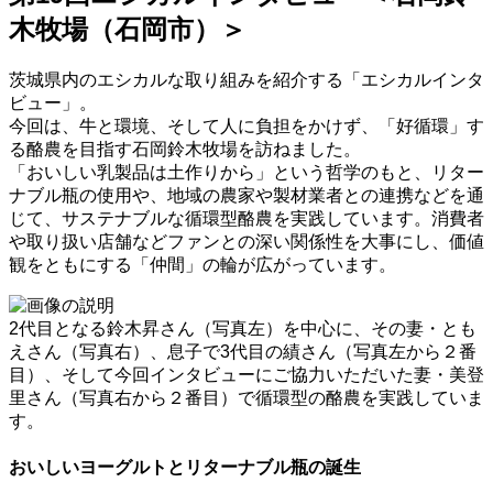
エ
木牧場（石岡市）＞
シ
カ
ル
茨城県内のエシカルな取り組みを紹介する「エシカルインタ
ア
ビュー」。
ク
今回は、牛と環境、そして人に負担をかけず、「好循環」す
シ
る酪農を目指す石岡鈴木牧場を訪ねました。
ョ
「おいしい乳製品は土作りから」という哲学のもと、リター
ン
ナブル瓶の使用や、地域の農家や製材業者との連携などを通
県
じて、サステナブルな循環型酪農を実践しています。消費者
の
や取り扱い店舗などファンとの深い関係性を大事にし、価値
取
観をともにする「仲間」の輪が広がっています。
り
組
2代目となる鈴木昇さん（写真左）を中心に、その妻・とも
み・
えさん（写真右）、息子で3代目の績さん（写真左から２番
活
目）、そして今回インタビューにご協力いただいた妻・美登
動
里さん（写真右から２番目）で循環型の酪農を実践していま
認
す。
証
ラ
おいしいヨーグルトとリターナブル瓶の誕生
ベ
ル・