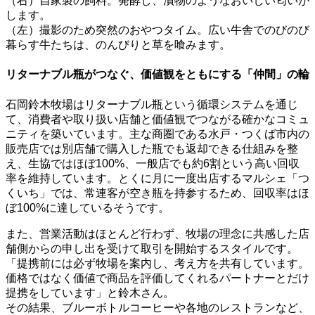
（右）自家製の飼料。発酵し、漬物のようなおいしい匂いが
します。
（左）撮影のため突然のおやつタイム。広い牛舎でのびのび
暮らす牛たちは、のんびりと草を喰みます。
リターナブル瓶がつなぐ、価値観をともにする「仲間」の輪
石岡鈴木牧場はリターナブル瓶という循環システムを通じ
て、消費者や取り扱い店舗と価値観でつながる確かなコミュ
ニティを築いています。主な商圏である水戸・つくば市内の
販売店では別店舗で購入した瓶でも返却できる仕組みを整
え、生協ではほぼ100%、一般店でも約6割という高い回収
率を維持しています。とくに月に一度出店するマルシェ「つ
くいち」では、常連客が空き瓶を持参するため、回収率はほ
ぼ100%に達しているそうです。
また、営業活動はほとんど行わず、牧場の理念に共感した店
舗側からの申し出を受けて取引を開始するスタイルです。
「提携前には必ず牧場を案内し、考え方を共有しています。
価格ではなく価値で商品を評価してくれるパートナーとだけ
提携をしています」と鈴木さん。
その結果、ブルーボトルコーヒーや各地のレストランなど、