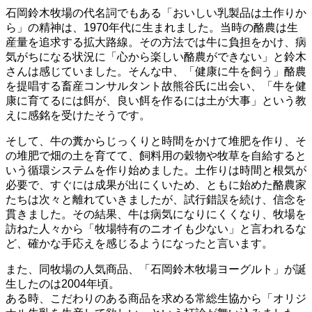
石岡鈴木牧場の代名詞でもある「おいしい乳製品は土作りか
マ
ら」の精神は、1970年代に生まれました。当時の酪農は生
ー
産量を追求する拡大路線。その方法では牛に負担をかけ、病
ク
気がちになる状況に「心から楽しい酪農ができない」と鈴木
動
さんは感じていました。そんな中、「健康に牛を飼う」酪農
画
を提唱する畜産コンサルタント故熊谷氏に出会い、「牛を健
で
康に育てるには餌が、良い餌を作るには土が大事」という教
知
えに感銘を受けたそうです。
る
エ
そして、牛の糞からじっくりと時間をかけて堆肥を作り、そ
シ
の堆肥で畑の土を育てて、飼料用の穀物や牧草を自給すると
カ
いう循環システムを作り始めました。土作りは時間と根気が
ル
必要で、すぐには成果が出にくいため、ともに始めた酪農家
消
たちは次々と離れていきましたが、試行錯誤を続け、信念を
費
貫きました。その結果、牛は病気になりにくくなり、牧場を
訪ねた人々から「牧場特有のニオイも少ない」と言われるな
ど、確かな手応えを感じるようになったと言います。
また、同牧場の人気商品、「石岡鈴木牧場ヨーグルト」が誕
生したのは2004年頃。
ある時、こだわりのある商品を求める常総生協から「オリジ