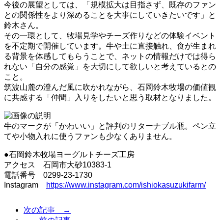
今後の展望としては、「規模拡大は目指さず、既存のファン
との関係性をより深めることを大事にしていきたいです」と
鈴木さん。
その一環として、牧場見学やチーズ作りなどの体験イベント
を不定期で開催しています。牛や土に直接触れ、食が生まれ
る背景を体感してもらうことで、ネットの情報だけでは得ら
れない「自分の感覚」を大切にして欲しいと考えているとの
こと。
筑波山麓の澄んだ風に吹かれながら、石岡鈴木牧場の価値観
に共感する「仲間」入りをしたいと思う取材となりました。
牛のマークが「かわいい」と評判のリターナブル瓶。ペン立
てや小物入れに使うファンも少なくありません。
●石岡鈴木牧場ヨーグルトチーズ工房
アクセス 石岡市大砂10383-1
電話番号 0299-23-1730
Instagram
https://www.instagram.com/ishiokasuzukifarm/
次の記事 →