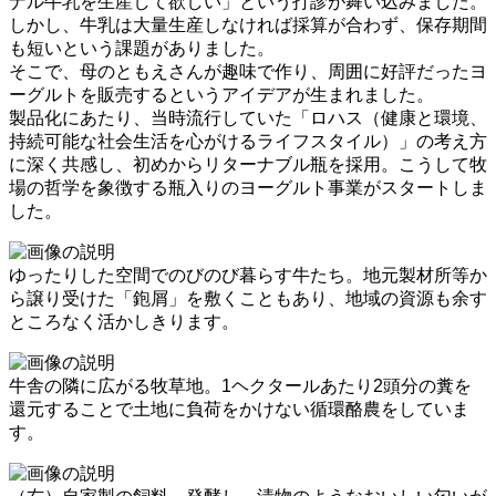
ナル牛乳を生産して欲しい」という打診が舞い込みました。
しかし、牛乳は大量生産しなければ採算が合わず、保存期間
も短いという課題がありました。
そこで、母のともえさんが趣味で作り、周囲に好評だったヨ
ーグルトを販売するというアイデアが生まれました。
製品化にあたり、当時流行していた「ロハス（健康と環境、
持続可能な社会生活を心がけるライフスタイル）」の考え方
に深く共感し、初めからリターナブル瓶を採用。こうして牧
場の哲学を象徴する瓶入りのヨーグルト事業がスタートしま
した。
ゆったりした空間でのびのび暮らす牛たち。地元製材所等か
ら譲り受けた「鉋屑」を敷くこともあり、地域の資源も余す
ところなく活かしきります。
牛舎の隣に広がる牧草地。1ヘクタールあたり2頭分の糞を
還元することで土地に負荷をかけない循環酪農をしていま
す。