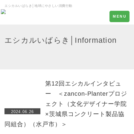
エシカルいばらき│地球にやさしい消費行動
Toggle
MENU
navigation
エシカルいばらき│Information
第12回エシカルインタビュ
ー ＜zancon-Planterプロジ
ェクト（文化デザイナー学院
2024.06.26
×茨城県コンクリート製品協
同組合）（水戸市）＞