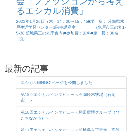
会「ファッションから考え
るエシカル消費」
2023年1月26日（木）14：00～15：45■場 所： 茨城県水
戸生涯学習センター3階中講座室 (水戸市三の丸1-
5-38 茨城県三の丸庁舎内)■参加費：無料■定 員：30名
（先…
最新の記事
エシカルBINGO!ページを公開しました
第19回エシカルインタビュー＜石岡鈴木牧場（石岡
市）＞
第18回エシカルインタビュー＜勝田環境グループ（ひ
たちなか市）＞
第17回エシカルインタビュー＜茨城県立下妻第一高等