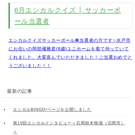
活
6月エシカルクイズ │ サッカーボ
動
ール当選者
認
証
ラ
エシカルクイズサッカーボール⚽当選者の方です✨水戸市
ベ
にお住いの岡部優雅君(8歳)ユニホームを着て待っていて
ル・
くれました。大変喜んでいただきました！ご当選おめでと
マ
うございました！！
ー
ク
動
最新の記事
画
で
エシカルBINGO!ページを公開しました
知
る
第19回エシカルインタビュー＜石岡鈴木牧場（石岡市）
エ
＞