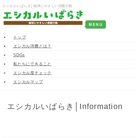
エシカルいばらき│地球にやさしい消費行動
Toggle
MENU
navigation
トップ
エシカル消費とは？
SDGs
私たちにできること
私
エシカル度チェック
た
エシカルマップ
ち
に
エシカルいばらき│Information
で
き
る
こ